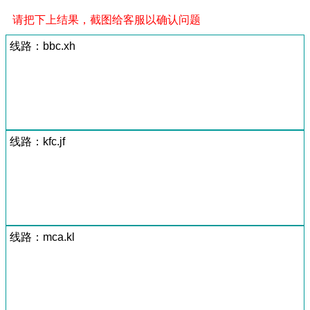
请把下上结果，截图给客服以确认问题
线路：bbc.xh
线路：kfc.jf
线路：mca.kl