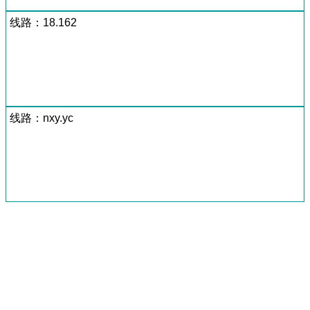
线路：18.162
线路：nxy.yc