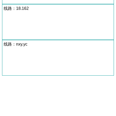
线路：18.162
线路：nxy.yc